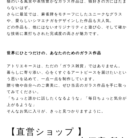
猫のいる風景や表情豊かなガラス作品は、猫好きの方にはたま
らないはず。
さらに最近では、麻雀牌をモチーフにしたユニークなグラス
や、愛らしいシマエナガをデザインした作品も大人気。
どの作品も、他にはないオリジナリティと遊び心、そして確か
な技術に裏打ちされた完成度の高さが魅力です。
世界にひとつだけの、あなたのためのガラス作品
アトリエキースは、ただの「ガラス雑貨」ではありません。
暮らしに寄り添い、心をくすぐるアートピースを届けたいとい
う思いを込めて、一点一点を制作しています。
贈り物や自分へのご褒美に、ぜひ当店のガラス作品を手に取っ
てみてください。
「ちょっと誰かに話したくなるような」「毎日ちょっと気分が
上がるような」
そんなお気に入りが、きっと見つかりますように。
【直営ショップ 】