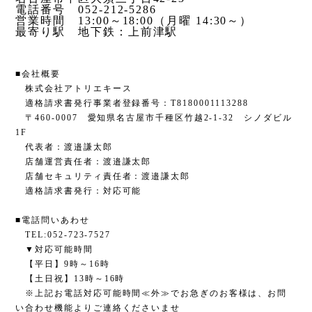
電話番号 052-212-5286
営業時間 13:00～18:00（月曜 14:30～）
最寄り駅 地下鉄：上前津駅
■会社概要
株式会社アトリエキース
適格請求書発行事業者登録番号：T8180001113288
〒460-0007 愛知県名古屋市千種区竹越2-1-32 シノダビル
1F
代表者：渡邉謙太郎
店舗運営責任者：渡邉謙太郎
店舗セキュリティ責任者：渡邉謙太郎
適格請求書発行：対応可能
■電話問いあわせ
TEL:052-723-7527
▼対応可能時間
【平日】9時～16時
【土日祝】13時～16時
※上記お電話対応可能時間≪外≫でお急ぎのお客様は、お問
い合わせ機能よりご連絡くださいませ