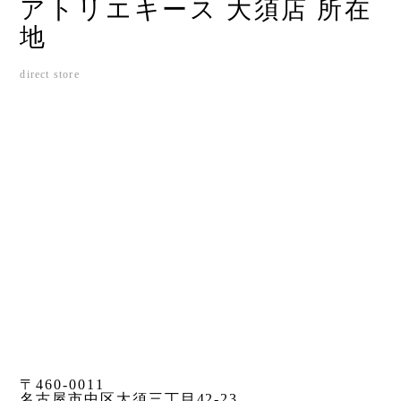
アトリエキース 大須店 所在
地
direct store
〒460-0011
名古屋市中区大須三丁目42-23