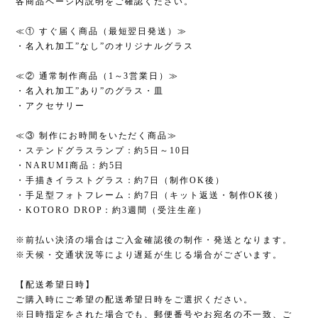
各商品ページ内説明をご確認ください。
≪① すぐ届く商品（最短翌日発送）≫
・名入れ加工”なし”のオリジナルグラス
≪② 通常制作商品（1～3営業日）≫
・名入れ加工”あり”のグラス・皿
・アクセサリー
≪③ 制作にお時間をいただく商品≫
・ステンドグラスランプ：約5日～10日
・NARUMI商品：約5日
・手描きイラストグラス：約7日（制作OK後）
・手足型フォトフレーム：約7日（キット返送・制作OK後）
・KOTORO DROP：約3週間（受注生産）
※前払い決済の場合はご入金確認後の制作・発送となります。
※天候・交通状況等により遅延が生じる場合がございます。
【配送希望日時】
ご購入時にご希望の配送希望日時をご選択ください。
※日時指定をされた場合でも、郵便番号やお宛名の不一致、ご