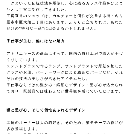
ークといった伝統技法を駆使し、心に残るガラス作品をひとつ
ひとつ丁寧に制作してきました。
工房直営のショップは、カルチャーと個性が交差する街・名古
屋市中区大須三丁目にあります。ふらりと立ち寄れば、あなた
だけの“特別な一品”に出会えるかもしれません。
手仕事が生む、他にはない魅力
アトリエキースの商品はすべて、国内の自社工房で職人が手づ
くりしています。
ステンドグラスで作るランプ、サンドブラストで彫刻を施した
グラスやお皿、バーナーワークによる繊細なパーツなど、それ
ぞれの技法の美しさが活きたアイテムたち。
手仕事ならではの温かみ・繊細なデザイン・遊び心が込められ
ており、既製品では味わえない世界観を感じていただけます。
猫と遊び心、そして個性あふれるデザイン
工房のオーナーは大の猫好き。そのため、猫モチーフの作品が
多数登場します。