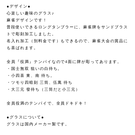
●デザイン●
心楽しい趣味のグラス♪
麻雀デザインです！
普段使いできるロングタンブラーに、麻雀牌をサンドブラス
トで彫刻加工しました。
名入れ加工（別料金です）もできるので、麻雀大会の賞品に
も喜ばれます。
全員『役満』テンパイなので4面に牌が彫ってあります。
・国士無双 狙いの白待ち。
・小四喜 東、南 待ち。
・ツモり四暗刻 三筒、伍萬 待ち
・大三元 發待ち（三筒だと小三元）
全員役満のテンパイで、全員ドキドキ！
●グラスについて●
グラスは国内メーカー製です。