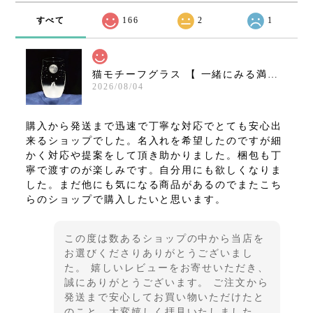
すべて
166
2
1
猫モチーフグラス 【 一緒にみる満月の夜空 Ｌサイズ 】 名入れ 薄くて軽い強化ガラス 猫グッズ ギフト アトリエキース
2026/08/04
購入から発送まで迅速で丁寧な対応でとても安心出
来るショップでした。名入れを希望したのですが細
かく対応や提案をして頂き助かりました。梱包も丁
寧で渡すのが楽しみです。自分用にも欲しくなりま
した。まだ他にも気になる商品があるのでまたこち
らのショップで購入したいと思います。
この度は数あるショップの中から当店を
お選びくださりありがとうございまし
た。 嬉しいレビューをお寄せいただき、
誠にありがとうございます。 ご注文から
発送まで安心してお買い物いただけたと
のこと、大変嬉しく拝見いたしました。