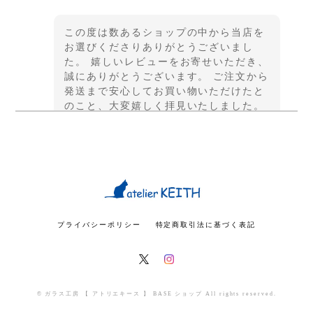
この度は数あるショップの中から当店を
お選びくださりありがとうございまし
た。 嬉しいレビューをお寄せいただき、
誠にありがとうございます。 ご注文から
発送まで安心してお買い物いただけたと
のこと、大変嬉しく拝見いたしました。
また、名入れ加工についてもご満足いた
だけたようで安心しております。贈られ
る方にも喜んでいただけましたら幸いで
す。 「自分用にも欲しい」「また購入し
たい」とのお言葉も本当にありがとうご
ざいます。これからも「また利用した
い」と思っていただけるよう、新しい商
品づくりやサービス向上に努めてまいり
プライバシーポリシー
特定商取引法に基づく表記
ます。 今後ともどうぞよろしくお願いい
たします。
© ガラス工房 【 アトリエキース 】 BASE ショップ All rights reserved.